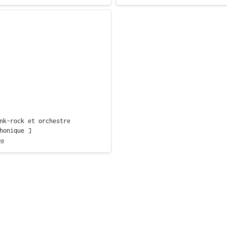
rock et orchestre
ique ]
nk-rock et orchestre 
honique ]
20