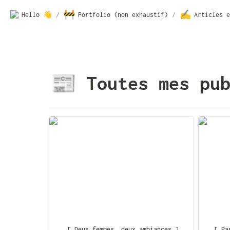
🚧
✍️
Hello 👋
/
Portfolio (non exhaustif)
/
Articles e
Toutes mes pu
📰
[ Deux femmes, deux ambiances ]
[ Parfo
de lais
[ Deux femmes, deux ambiances ]
[ Pa