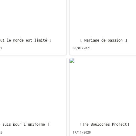
out le monde est limité ]
[ Mariage de passion ]
21
08/01/2021
is pour l'uniforme ]
[The Bouloches Project]
e suis pour l'uniforme ]
[The Bouloches Project]
20
17/11/2020