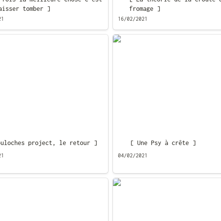
aisser tomber ]
fromage ]
21
16/02/2021
ches project, le retour ]
[ Une Psy à crête ]
ouloches project, le retour ]
[ Une Psy à crête ]
21
04/02/2021
le monde est limité ]
[ Mariage de passion ]