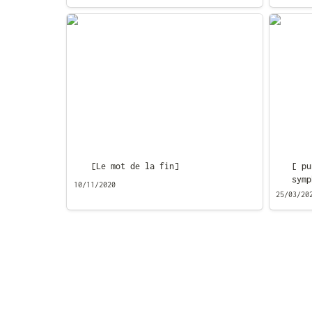
[Le mot de la fin]
[ punk-
symphon
[Le mot de la fin]
[ pu
symp
10/11/2020
25/03/20