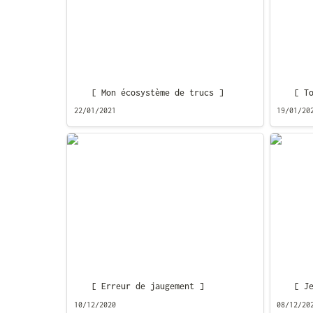
[ Mon écosystème de trucs ]
[ T
22/01/2021
19/01/20
[ Erreur de jaugement ]
[ Je su
[ Erreur de jaugement ]
[ J
10/12/2020
08/12/20