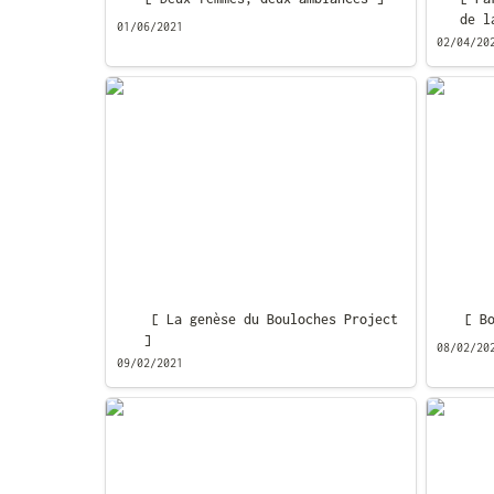
de l
01/06/2021
02/04/20
[ La genèse du Bouloches Project ]
[ Boulo
 [ La genèse du Bouloches Project 
[ B
]
08/02/20
09/02/2021
[ Mon écosystème de trucs ]
[ Tout 