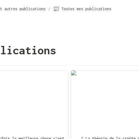
📰
t autres publications
/
Toutes mes publications
blications
is la meilleure chose c'est
[ La théorie de la croûte d
ser tomber ]
fromage ]
rfois la meilleure chose c'est 
[ La théorie de la croûte d