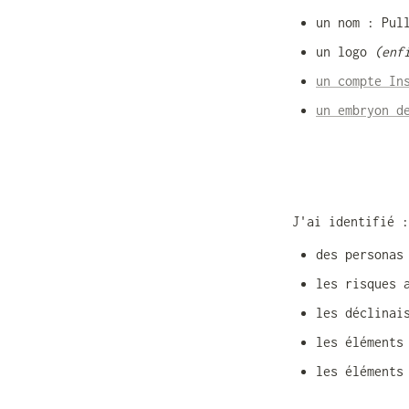
un nom : Pul
un logo 
(enf
un compte In
un embryon d
J'ai identifié :
des personas
les risques 
les déclinai
les éléments
les éléments