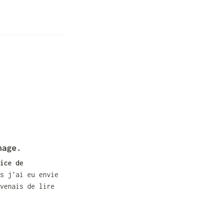
hage.
ice de 
s j'ai eu envie 
de mener mon analyse de l'opportunité sérieusement. Il faut dire que je venais de lire 