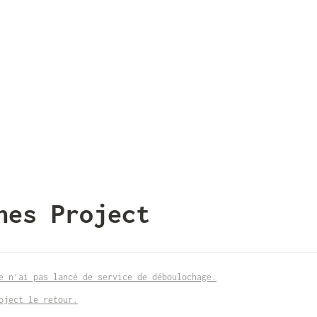
hes Project
e n'ai pas 
lancé de service de déboulochage.
oject le retour.