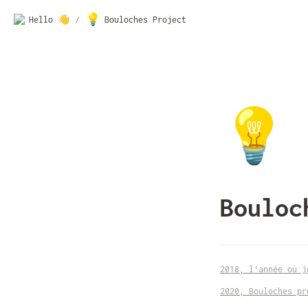
💡
Hello 👋
/
Bouloches Project
💡
Bouloc
2018, l'année où j
2020, Bouloches pr