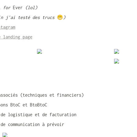
l 
for 
Ever 
(lol)
in j'ai testé des trucs 
😬
)
stagram
e landing page
associés (techniques et financiers)
sons BtoC et BtoBtoC
 de logistique et de facturation
 de communication à prévoir