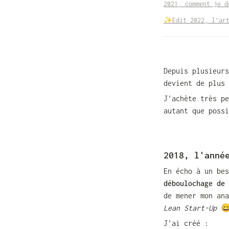
2021, comment je d
✨
Edit 2022, l’ar
Depuis plusieurs
devient de plus 
J'achète très pe
autant que possi
2018, l'anné
En écho à un bes
déboulochage de 
Lean Start-Up 

J'ai créé :