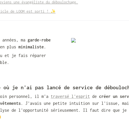
eviens une évangéliste du déboulochage.
ticle de LOOM est sorti ! 
✨
 années, ma 
garde-robe
en plus 
minimaliste
.
u et je fais réparer 
ble.
e où je n'ai pas 
lancé de service de débouloc
oin personnel, il m'a 
traversé l'esprit
 de 
créer un serv
vêtements
. J'avais une petite intuition sur l'issue, mai
