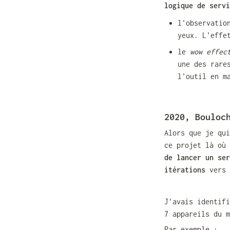
logique de servi
l'observatio
yeux. L'effe
le 
wow effec
une des rare
l'outil en m
2020, Bouloc
Alors que je qui
ce projet là où 
de lancer un ser
itérations
 vers 
J'avais identifi
7 appareils du m
Par exemple : 