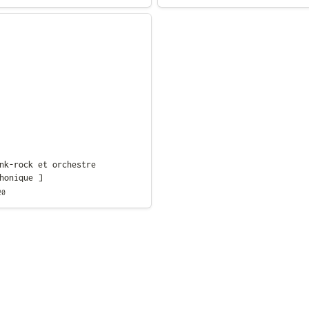
rock et orchestre
ique ]
nk-rock et orchestre 
honique ]
20