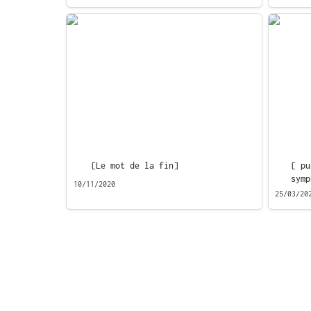
[Le mot de la fin]
[ punk-
symphon
[Le mot de la fin]
[ pu
symp
10/11/2020
25/03/20