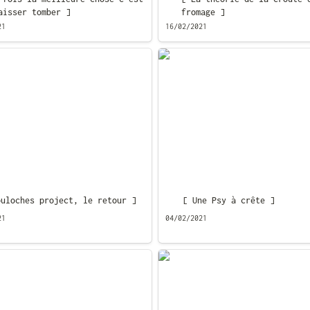
aisser tomber ]
fromage ]
21
16/02/2021
ches project, le retour ]
[ Une Psy à crête ]
ouloches project, le retour ]
[ Une Psy à crête ]
21
04/02/2021
le monde est limité ]
[ Mariage de passion ]