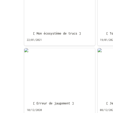
[ Mon écosystème de trucs ]
[ T
22/01/2021
19/01/20
[ Erreur de jaugement ]
[ Je su
[ Erreur de jaugement ]
[ J
10/12/2020
08/12/20