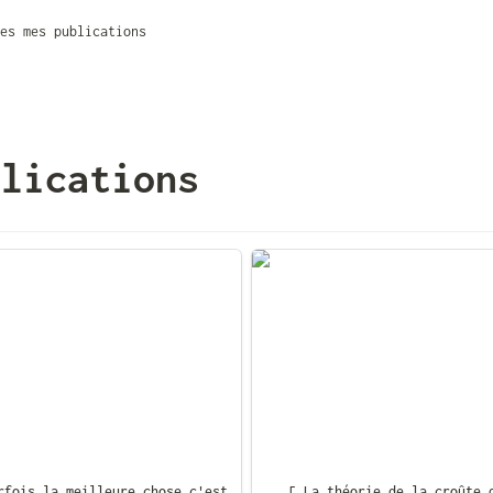
es mes publications
blications
is la meilleure chose c'est
[ La théorie de la croûte d
ser tomber ]
fromage ]
rfois la meilleure chose c'est 
[ La théorie de la croûte d