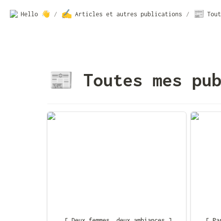
✍️
📰
Hello 👋
/
Articles et autres publications
/
Tout
Toutes mes pu
📰
[ Deux femmes, deux ambiances ]
[ Parfo
de lais
[ Deux femmes, deux ambiances ]
[ Pa