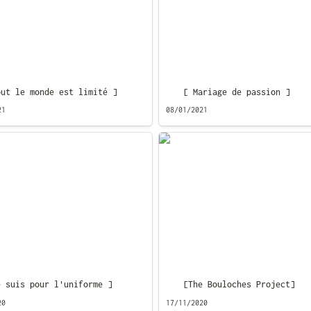
out le monde est limité ]
[ Mariage de passion ]
21
08/01/2021
is pour l'uniforme ]
[The Bouloches Project]
e suis pour l'uniforme ]
[The Bouloches Project]
20
17/11/2020