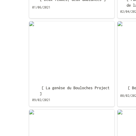
de l
01/06/2021
02/04/20
[ La genèse du Bouloches Project ]
[ Boulo
 [ La genèse du Bouloches Project 
[ B
]
08/02/20
09/02/2021
[ Mon écosystème de trucs ]
[ Tout 