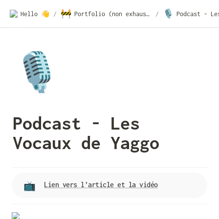
🚧
🎙️
Hello 👋
/
Portfolio (non exhaustif)
/
🎙️
Podcast - Les 
Vocaux de Yaggo
Lien vers l’article et la vidéo
📺