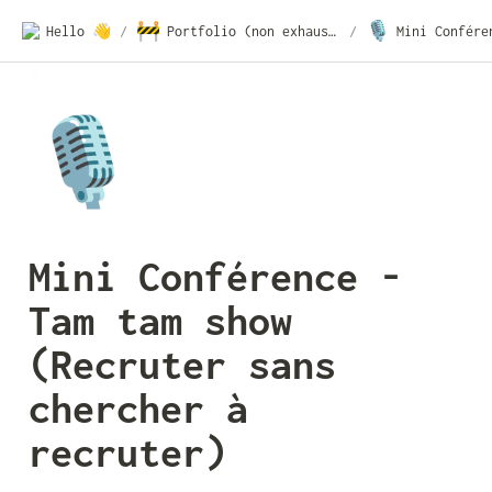
🚧
🎙️
Hello 👋
/
Portfolio (non exhaustif)
/
🎙️
Mini Conférence - 
Tam tam show 
(Recruter sans 
chercher à 
recruter)