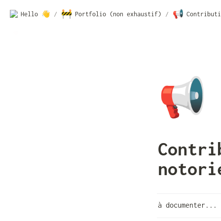
🚧
📢
Hello 👋
/
Portfolio (non exhaustif)
/
Contributi
📢
Contri
notori
à documenter...