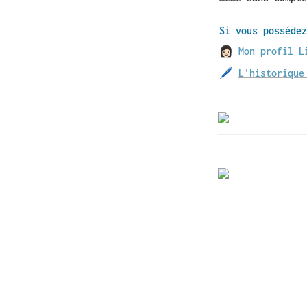
Si vous possédez
👩🏻 
Mon profil L
🖊 
L'historique