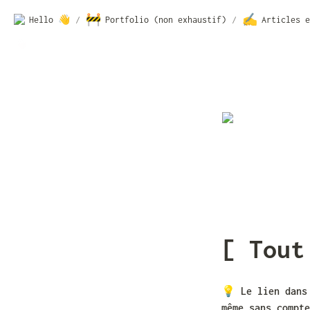
🚧
✍️
Hello 👋
/
Portfolio (non exhaustif)
/
Articles e
[ Tout
💡 
Le lien dans
même sans compte