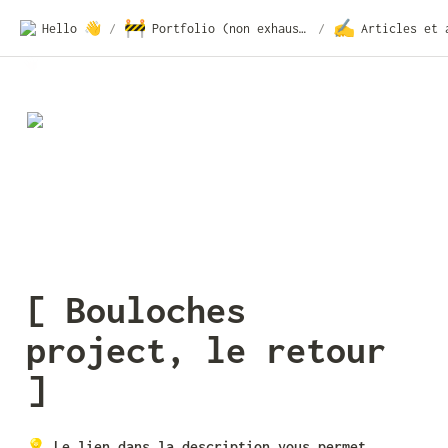
🚧
✍️
Hello 👋
/
Portfolio (non exhaustif)
/
[ Bouloches 
project, le retour 
]
💡 
Le lien dans la description vous permet 