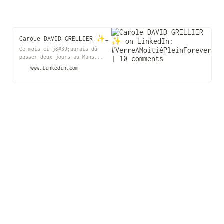
Carole DAVID GRELLIER ✨ on LinkedIn: #VerreAMoitiéPleinForever | 10 comments
Ce mois-ci j&#39;aurais dû
passer deux jours au Mans...
Et puis un certain virus en a
www.linkedin.com
décidé autrement 🤷‍♀️ Pas
question pour autant
d&#39;annuler la formation...
10 comments on LinkedIn